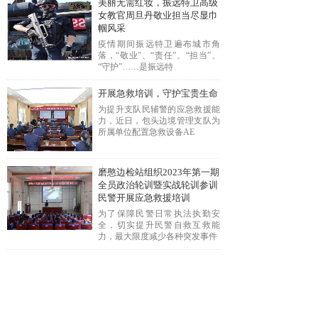
美丽无需红妆，振远特卫高级
女教官周旦丹敬业担当尽显巾
帼风采
疫情期间振远特卫遍布城市角
落，“敬业”、“责任”、“担当”、
“守护”……是振远特
开展急救培训，守护宝贵生命
为提升支队民辅警的应急救援能
力，近日，包头边境管理支队为
所属单位配置急救设备AE
磨憨边检站组织2023年第一期
全员政治轮训暨实战轮训参训
民警开展应急救援培训
为了保障民警日常执法执勤安
全，切实提升民警自救互救能
力，最大限度减少各种突发事件
<
1
>