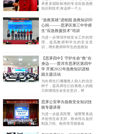
承更多国际标准的专业应急急救
知识和技术;有这样一个人
“急救英雄”进校园 急救知识印
心间———思茅区第三中学师
生“应急救援技术”培训
为进一步增强学校安全工作的管
理，提高教师和学生的安全意
识，增长教师和学生的急救知
【思茅四中】守护生命“救”在
身边——普洱市思茅区第四中
学 开展2022年急救知识进校
园主题活动
为向师生们播撒救人助人的信念
种子，提高师生们自救救人的能
力和增强生命安全意识，帮
思茅公安举办急救安全知识技
能专题讲座
为进一步提高民警、辅警警务战
术创伤生命支持，致命性出血控
制及刀伤、枪伤等导致致命